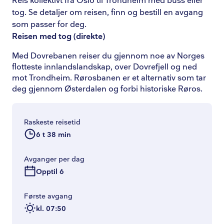
Reis kollektivt fra Oslo til Trondheim med buss eller
tog. Se detaljer om reisen, finn og bestill en avgang
som passer for deg.
Reisen med tog
(
direkte
)
Med Dovrebanen reiser du gjennom noe av Norges
flotteste innlandslandskap, over Dovrefjell og ned
mot Trondheim. Rørosbanen er et alternativ som tar
deg gjennom Østerdalen og forbi historiske Røros.
Raskeste reisetid
6 t 38 min
Avganger per dag
Opptil 6
Første avgang
kl. 07:50