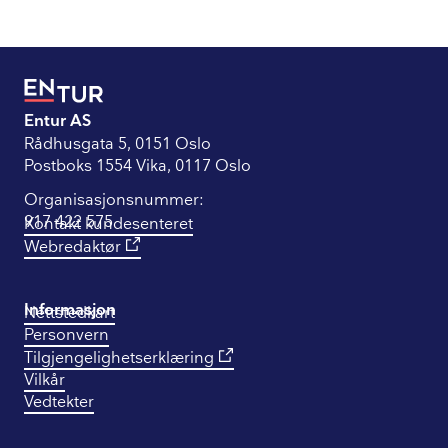
Entur AS
Rådhusgata 5, 0151 Oslo
Postboks 1554 Vika, 0117 Oslo
Organisasjonsnummer:
917 422 575
Kontakt kundesenteret
Webredaktør
Informasjon
Nettstedkart
Personvern
Tilgjengelighetserklæring
Vilkår
Vedtekter