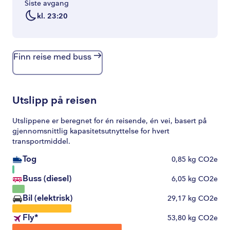
Siste avgang
kl. 23:20
Finn reise med buss
Utslipp på reisen
Utslippene er beregnet for én reisende, én vei, basert på
gjennomsnittlig kapasitetsutnyttelse for hvert
transportmiddel.
Tog
0,85
kg CO2e
Buss (diesel)
6,05
kg CO2e
Bil (elektrisk)
29,17
kg CO2e
Fly
*
53,80
kg CO2e