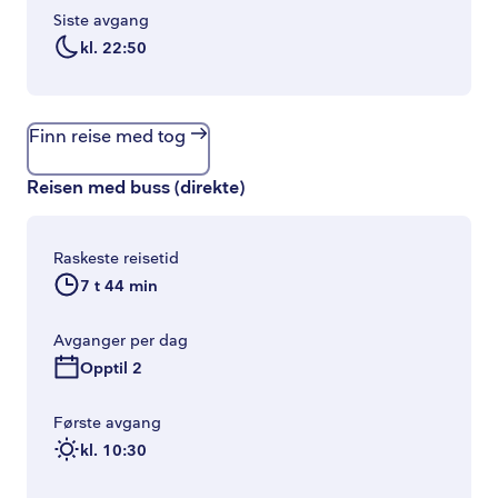
Siste avgang
kl. 22:50
Finn reise med tog
Reisen med buss
(
direkte
)
Raskeste reisetid
7 t 44 min
Avganger per dag
Opptil 2
Første avgang
kl. 10:30