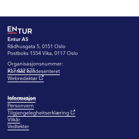
Entur AS
Rådhusgata 5, 0151 Oslo
Postboks 1554 Vika, 0117 Oslo
Organisasjonsnummer:
917 422 575
Kontakt kundesenteret
Webredaktør
Informasjon
Nettstedkart
Personvern
Tilgjengelegheitserklæring
Vilkår
Vedtekter