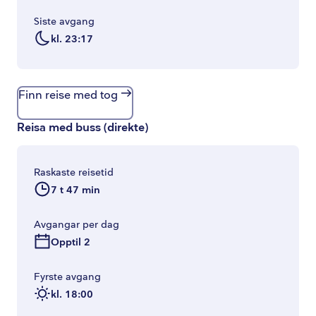
Siste avgang
kl. 23:17
Finn reise med tog
Reisa med buss
(
direkte
)
Raskaste reisetid
7 t 47 min
Avgangar per dag
Opptil 2
Fyrste avgang
kl. 18:00