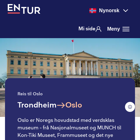
Nynorsk
Mi side
Meny
Reis til Oslo
Trondheim
Oslo
til
Oslo er Noregs hovudstad med verdsklas
museum – frå Nasjonalmuseet og MUNCH til
Kon-Tiki Museet, Frammuseet og det nye