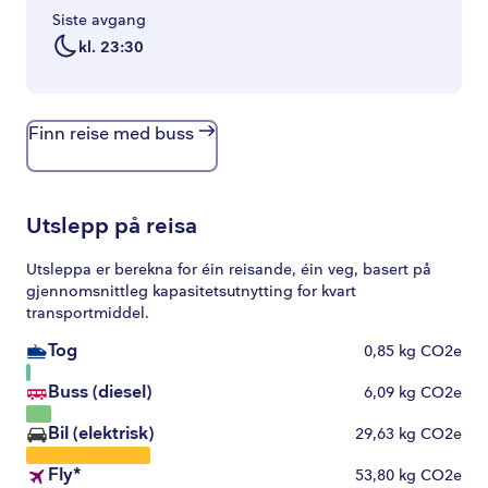
Siste avgang
kl. 23:30
Finn reise med buss
Utslepp på reisa
Utsleppa er berekna for éin reisande, éin veg, basert på
gjennomsnittleg kapasitetsutnytting for kvart
transportmiddel.
Tog
0,85
kg CO2e
Buss (diesel)
6,09
kg CO2e
Bil (elektrisk)
29,63
kg CO2e
Fly
*
53,80
kg CO2e