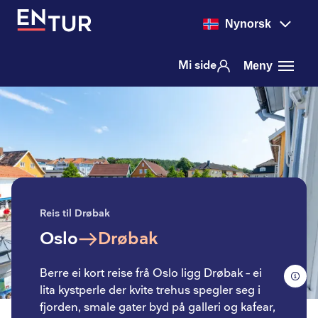
Nynorsk
Mi side
Meny
Reis til Drøbak
Oslo
Drøbak
Berre ei kort reise frå Oslo ligg Drøbak – ei
lita kystperle der kvite trehus spegler seg i
fjorden, smale gater byd på galleri og kafear,