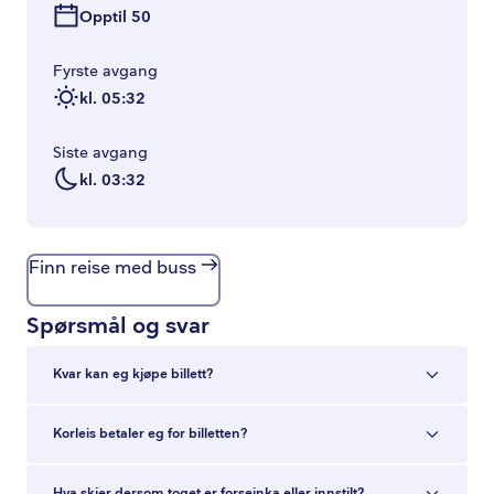
Opptil 50
Fyrste avgang
kl. 05:32
Siste avgang
kl. 03:32
Finn reise med buss
Spørsmål og svar
Kvar kan eg kjøpe billett?
Korleis betaler eg for billetten?
Hva skjer dersom toget er forseinka eller innstilt?