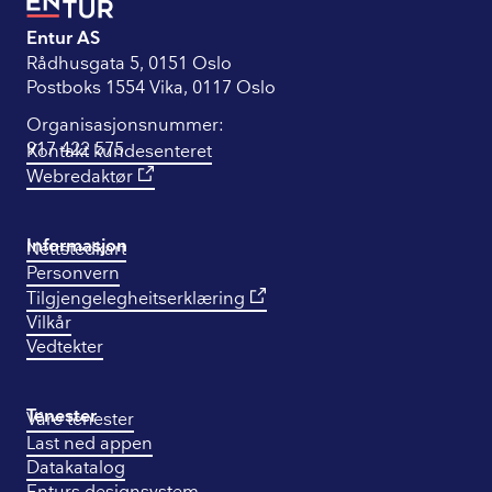
Entur AS
Rådhusgata 5, 0151 Oslo
Postboks 1554 Vika, 0117 Oslo
Organisasjonsnummer:
917 422 575
Kontakt kundesenteret
Webredaktør
Informasjon
Nettstedkart
Personvern
Tilgjengelegheitserklæring
Vilkår
Vedtekter
Tenester
Våre tenester
Last ned appen
Datakatalog